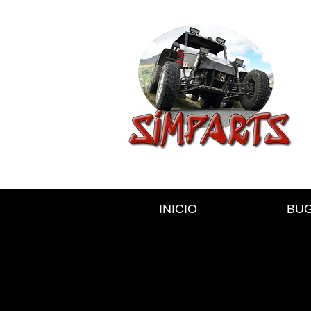
INICIO
BU