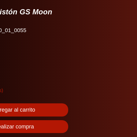
pistón GS Moon
0_01_0055
s)
egar al carrito
alizar compra