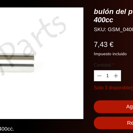
bulón del 
400cc
SKU: GSM_040
Precio
7,43 €
Impuesto incluido
Cantidad
*
Solo 3 disponible(
Agr
Re
400cc.