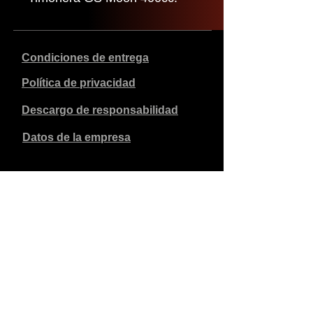
Condiciones de entrega
Política de privacidad
Descargo de responsabilidad
Datos de la empresa
Los precios indicados son en euros, incluyen el 21% de
IVA y excluyen los gastos de envío. Los pedidos
realizados y pagados se enviarán en un plazo de 5 días
laborables.
Los pedidos no pagados caducan al cabo de 1 semana.
Reservados todos los derechos.
Cambios detallados reservados.
Copyright SimCat BV
2010 - 2026
.