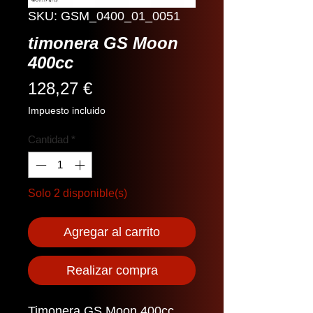
SKU: GSM_0400_01_0051
timonera GS Moon
400cc
Precio
128,27 €
Impuesto incluido
Cantidad
*
Solo 2 disponible(s)
Agregar al carrito
Realizar compra
Timonera GS Moon 400cc.