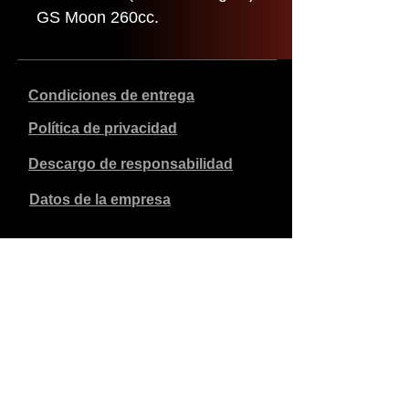
GS Moon 260cc.
Condiciones de entrega
Política de privacidad
Descargo de responsabilidad
Datos de la empresa
Los precios indicados son en euros, incluyen el 21% de
IVA y excluyen los gastos de envío. Los pedidos
realizados y pagados se enviarán en un plazo de 5 días
laborables.
Los pedidos no pagados caducan al cabo de 1 semana.
Reservados todos los derechos.