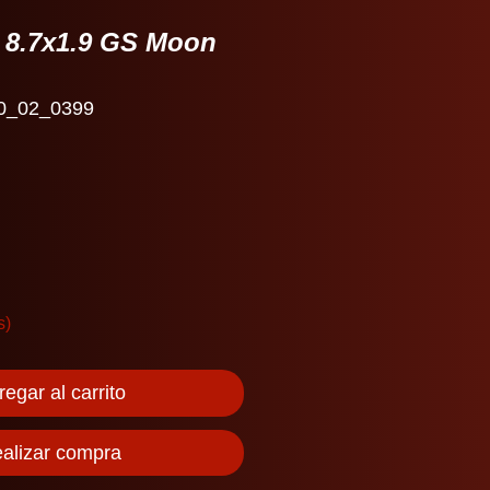
a 8.7x1.9 GS Moon
0_02_0399
s)
egar al carrito
alizar compra