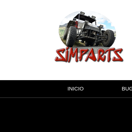
INICIO
BU