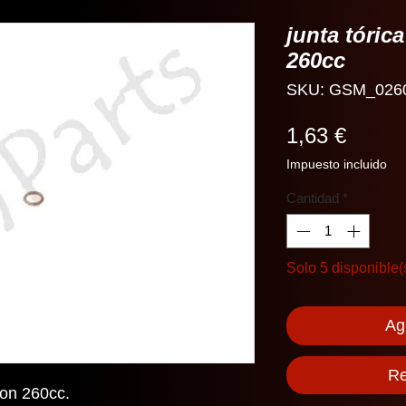
junta tóric
260cc
SKU: GSM_026
Precio
1,63 €
Impuesto incluido
Cantidad
*
Solo 5 disponible(
Agr
Re
oon 260cc.