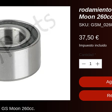
rodamient
Moon 260c
SKU: GSM_026
Prec
37,50 €
Impuesto incluido
Cantidad
*
Agr
Re
 GS Moon 260cc.