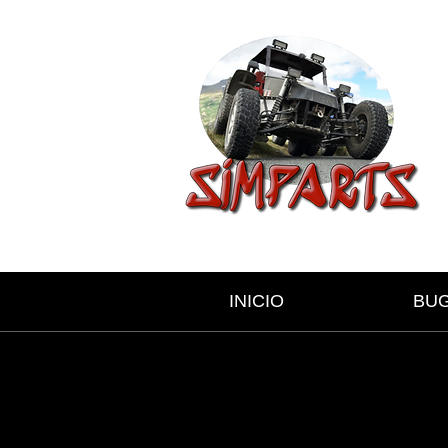
INICIO
BU