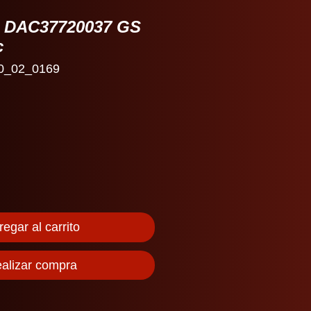
o DAC37720037 GS
c
0_02_0169
io
egar al carrito
alizar compra