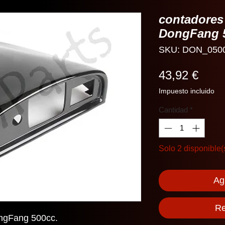
contadores 
DongFang 
SKU: DON_050
Prec
43,92 €
Impuesto incluido
Cantidad
*
Solo 2 disponible(
Agr
Re
ongFang 500cc.