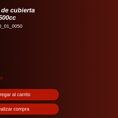
de cubierta
500cc
0_01_0050
io
s)
egar al carrito
alizar compra