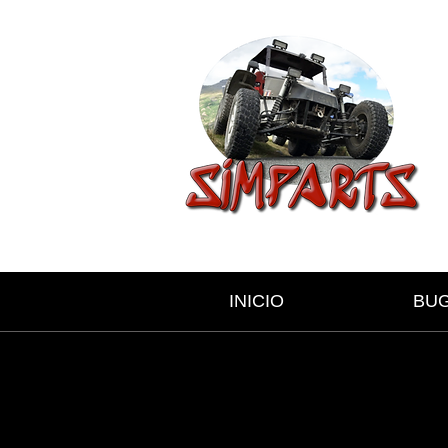
INICIO
BU