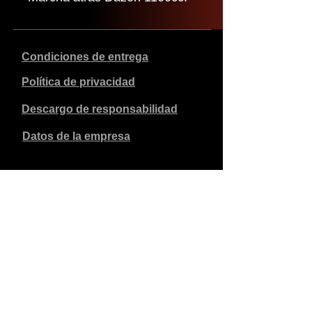
Condiciones de entrega
Política de privacidad
Descargo de responsabilidad
Datos de la empresa
Los precios indicados son en euros, incluyen el 21% de
IVA y excluyen los gastos de envío. Los pedidos
realizados y pagados se enviarán en un plazo de 5 días
laborables.
Los pedidos no pagados caducan al cabo de 1 semana.
Reservados todos los derechos.
Cambios detallados reservados.
Copyright SimCat BV
2010 - 2026
.