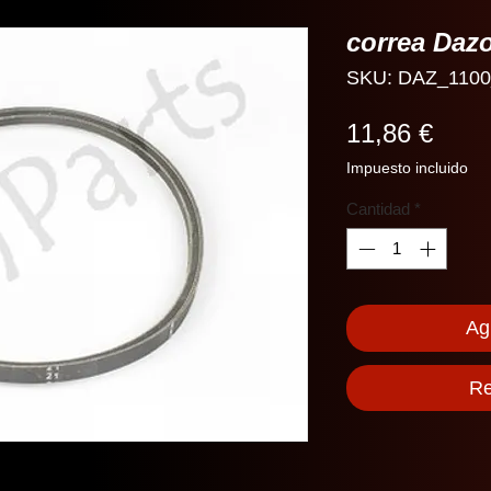
correa Daz
SKU: DAZ_1100
Prec
11,86 €
Impuesto incluido
Cantidad
*
Agr
Re