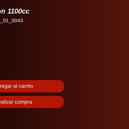
on 1100cc
_01_0043
io
egar al carrito
alizar compra