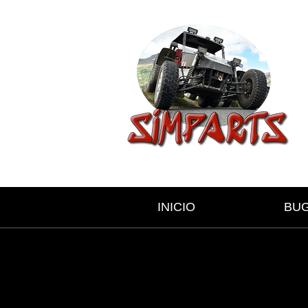
INICIO
BU