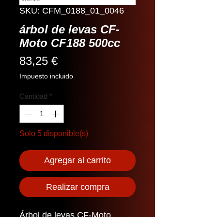
SKU: CFM_0188_01_0046
árbol de levas CF-
Moto CF188 500cc
Precio
83,25 €
Impuesto incluido
Cantidad
*
Solo 5 disponible(s)
Agregar al carrito
Realizar compra
Árbol de levas CF-Moto