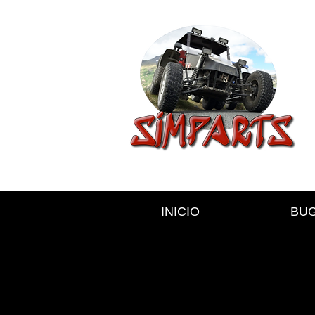
INICIO
BU