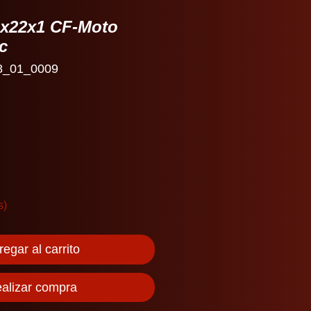
14x22x1 CF-Moto
c
8_01_0009
s)
egar al carrito
alizar compra