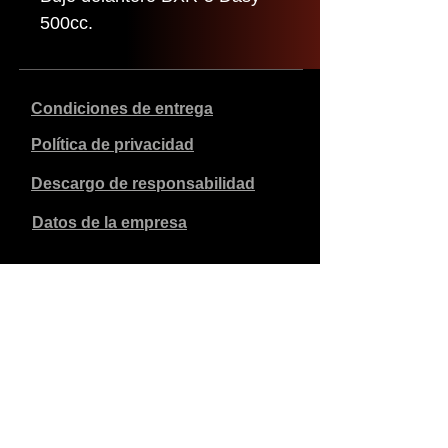
500cc.
Condiciones de entrega
Política de privacidad
Descargo de responsabilidad
Datos de la empresa
Los precios indicados son en euros, incluyen el 21% de
IVA y excluyen los gastos de envío. Los pedidos
realizados y pagados se enviarán en un plazo de 5 días
laborables.
Los pedidos no pagados caducan al cabo de 1 semana.
Reservados todos los derechos.