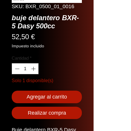
SKU: BXR_0500_01_0016
buje delantero BXR-
5 Dasy 500cc
Precio
52,50 €
Impuesto incluido
Cantidad
*
Solo 1 disponible(s)
Agregar al carrito
Realizar compra
Buje delantero BXR-5 Dasy