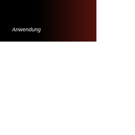
Anwendung
Super Multigrade 10W40 ist
ein geeignetes Schmieröl für
Buggy-Benzinmotoren.
Lieferbedingungen
Datenschutz
Haftungsausschluss
Daten zum Unternehmen