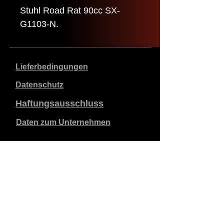
Stuhl Road Rat 90cc SX-
G1103-N.
Lieferbedingungen
Datenschutz
Haftungsausschluss
Daten zum Unternehmen
Die angegebenen Preise sind in €, inklusive 21%
Mehrwertsteuer, exklusive Versandkosten. Bestellungen,
die aufgegeben und bezahlt werden, werden innerhalb
von 5 Werktagen versandt.