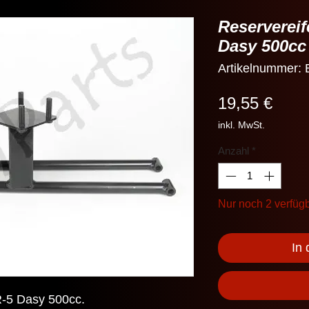
Reserverei
Dasy 500cc
Artikelnummer
Preis
19,55 €
inkl. MwSt.
Anzahl
*
Nur noch 2 verfüg
In
R-5 Dasy 500cc.