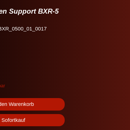
fen Support BXR-5
: BXR_0500_01_0017
bar
 den Warenkorb
Sofortkauf