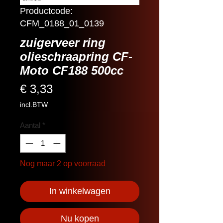
Productcode:
CFM_0188_01_0139
zuigerveer ring
olieschraapring CF-
Moto CF188 500cc
Prijs
€ 3,33
incl.BTW
Aantal
*
Nog maar 2 op voorraad
In winkelwagen
Nu kopen